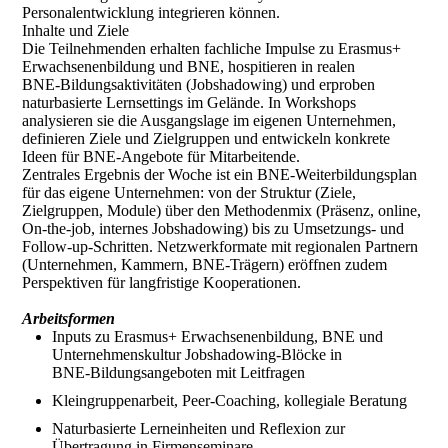
Personalentwicklung integrieren können.
Inhalte und Ziele
Die Teilnehmenden erhalten fachliche Impulse zu Erasmus+
Erwachsenenbildung und BNE, hospitieren in realen
BNE‑Bildungsaktivitäten (Jobshadowing) und erproben
naturbasierte Lernsettings im Gelände. In Workshops
analysieren sie die Ausgangslage im eigenen Unternehmen,
definieren Ziele und Zielgruppen und entwickeln konkrete
Ideen für BNE‑Angebote für Mitarbeitende.
Zentrales Ergebnis der Woche ist ein BNE‑Weiterbildungsplan
für das eigene Unternehmen: von der Struktur (Ziele,
Zielgruppen, Module) über den Methodenmix (Präsenz, online,
On‑the‑job, internes Jobshadowing) bis zu Umsetzungs- und
Follow‑up‑Schritten. Netzwerkformate mit regionalen Partnern
(Unternehmen, Kammern, BNE‑Trägern) eröffnen zudem
Perspektiven für langfristige Kooperationen.
Arbeitsformen
Inputs zu Erasmus+ Erwachsenenbildung, BNE und
Unternehmenskultur Jobshadowing‑Blöcke in
BNE‑Bildungsangeboten mit Leitfragen
Kleingruppenarbeit, Peer‑Coaching, kollegiale Beratung
Naturbasierte Lerneinheiten und Reflexion zur
Übertragung in Firmenseminare