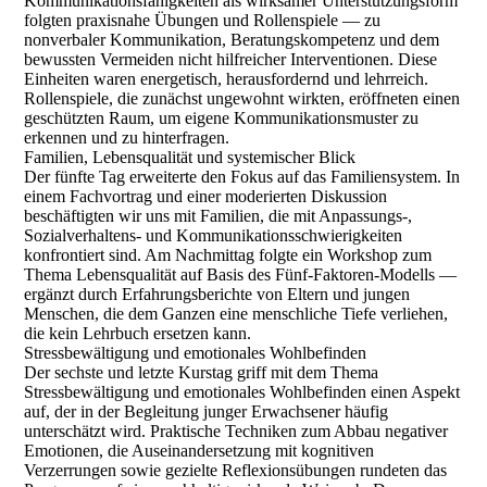
Kommunikationsfähigkeiten als wirksamer Unterstützungsform
folgten praxisnahe Übungen und Rollenspiele — zu
nonverbaler Kommunikation, Beratungskompetenz und dem
bewussten Vermeiden nicht hilfreicher Interventionen. Diese
Einheiten waren energetisch, herausfordernd und lehrreich.
Rollenspiele, die zunächst ungewohnt wirkten, eröffneten einen
geschützten Raum, um eigene Kommunikationsmuster zu
erkennen und zu hinterfragen.
Familien, Lebensqualität und systemischer Blick
Der fünfte Tag erweiterte den Fokus auf das Familiensystem. In
einem Fachvortrag und einer moderierten Diskussion
beschäftigten wir uns mit Familien, die mit Anpassungs-,
Sozialverhaltens- und Kommunikationsschwierigkeiten
konfrontiert sind. Am Nachmittag folgte ein Workshop zum
Thema Lebensqualität auf Basis des Fünf-Faktoren-Modells —
ergänzt durch Erfahrungsberichte von Eltern und jungen
Menschen, die dem Ganzen eine menschliche Tiefe verliehen,
die kein Lehrbuch ersetzen kann.
Stressbewältigung und emotionales Wohlbefinden
Der sechste und letzte Kurstag griff mit dem Thema
Stressbewältigung und emotionales Wohlbefinden einen Aspekt
auf, der in der Begleitung junger Erwachsener häufig
unterschätzt wird. Praktische Techniken zum Abbau negativer
Emotionen, die Auseinandersetzung mit kognitiven
Verzerrungen sowie gezielte Reflexionsübungen rundeten das