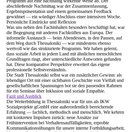
Programm auf eine nachhaltig wirkende Weise ab. Der
abschließende Nachmittag war der Zusammenfassung,
Ergebnispräsentation und einem gemeinsamen Feedback
gewidmet — ein würdiger Abschluss einer intensiven Woche.
Persönliche Eindrücke und Reflexion
Was uns neben den Fachinhalten besonders beschäftigt hat, war
die Begegnung mit anderen Fachkräften aus Europa. Der
informelle Austausch — beim Abendessen, in den Pausen, auf
dem Weg durch Thessaloniki — war mindestens ebenso
wertvoll wie das strukturierte Programm. Wir haben gelernt,
dass soziale Arbeit in jedem Land mit ähnlichen menschlichen
Grundfragen ringt, aber unterschiedliche Antworten gefunden
hat. Diese komparative Perspektive erweitert das eigene
professionelle Selbstverständnis.
Die Stadt Thessaloniki selbst war ein zusätzlicher Gewinn: als
lebendiger Ort mit einer sichtbaren Geschichte von Vielfalt und
gesellschaftlichen Spannungen bot sie den passenden Rahmen
für ein Seminar über Inklusion und soziale Empathie.
Fazit und Ausblick
Die Weiterbildung in Thessaloniki war für uns als IKW
Sozialprojekte gGmbH eine außerordentlich bereichernde
Erfahrung — fachlich, methodisch und menschlich. Wir kehren
mit konkreten Impulsen zurück: neue Ansätze zur
Frühintervention bei Verhaltensauffälligkeiten, erprobte
Kommunikationsübungen für unsere interne Fortbildungsarbeit,