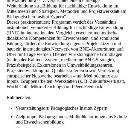
in Brandenburg e. V. veranstaltet eine mehrteilige
Weiterbildung zu „Bildung für nachhaltige Entwicklung im
Mittelmeerraum: Strategien, Methoden und Projektwerkstatt am
Pädagogischen Institut Zypern“.​
Dieses praxisorientierte Programm vertieft das Verständnis
institutionell verankerter Bildung für nachhaltige Entwicklung
(BNE) im internationalen Vergleich, erweitert methodisch-
didaktische Kompetenzen für Erwachsenen- und schulische
Bildung, fördert die Entwicklung eigener Projektskizzen und
baut ein internationales Netzwerk von BNE-Akteur:innen auf.
Über fünf Tage werden Themen wie strategische Grundlagen
(nationaler Rahmen Zypern, mediterrane BNE-Strategie),
Praxisbeispiele, Exkursionen in Umweltbildungszentren,
Projektentwicklung mit Qualitätskriterien sowie Vernetzung
europäischer Netzwerke bearbeitet – mit Methodenmix aus
Inputs, Gruppenarbeiten, Werkstätten (z. B. Zukunftswerkstatt,
World Café, Mikro-Teachings) und Peer-Feedback.​
Rahmedaten:
Veranstaltungsort: Pädagogisches Institut Zypern
Zielgruppe: Pädagog:innen, Multiplikator:innen aus Schule
und Erwachsenenbildung