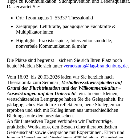
Tipps zu Kommunikation, Suchtprävention und Lebensqualität.​
Das erwartet Sie:
Ort: Tzoumagias 1, 55337 Thessaloniki
Zielgruppe: Lehrkräfte, pädagogische Fachkräfte &
Multiplikator:innen
Highlights: Praxisbeispiele, Interventionsmodelle,
nonverbale Kommunikation & mehr
Die Plätze sind begrenzt – sichern Sie sich Ihren Platz noch
heute! Melden Sie sich unter
vernetzung@lag-brandenburg.de
,
Vom 16.03. bis 20.03.2026 laden wir Sie herzlich nach
Thessaloniki zum Seminar „
Verhaltensschwierigkeiten auf
Grund der Fluchtsituation und der Willkommenskultur –
Auswirkungen auf den Unterricht
“ ein. In einer kleinen,
wertschätzenden Lerngruppe haben Sie die Gelegenheit, Ihr
pädagogisches Handeln zu reflektieren, neue Strategien zu
erproben und sich mit Kolleg:innen aus unterschiedlichen
Bildungskontexten auszutauschen.​
An fünf intensiven Tagen verbinden wir Fachvorträge,
praktische Workshops, den Besuch einer therapeutischen
Gemeinschaft sowie Gespräche mit Expert:innen, Eltern und
jungen Menschen mit Verhaltensauffälligkeiten. Sie erhalten