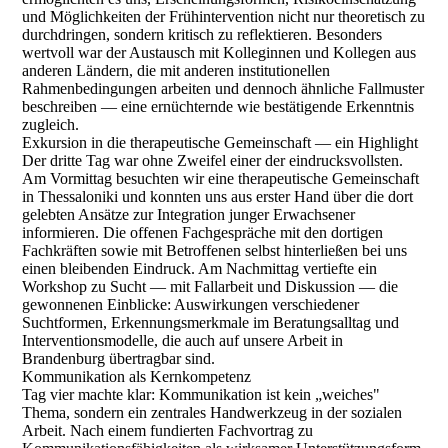
und Möglichkeiten der Frühintervention nicht nur theoretisch zu
durchdringen, sondern kritisch zu reflektieren. Besonders
wertvoll war der Austausch mit Kolleginnen und Kollegen aus
anderen Ländern, die mit anderen institutionellen
Rahmenbedingungen arbeiten und dennoch ähnliche Fallmuster
beschreiben — eine ernüchternde wie bestätigende Erkenntnis
zugleich.
Exkursion in die therapeutische Gemeinschaft — ein Highlight
Der dritte Tag war ohne Zweifel einer der eindrucksvollsten.
Am Vormittag besuchten wir eine therapeutische Gemeinschaft
in Thessaloniki und konnten uns aus erster Hand über die dort
gelebten Ansätze zur Integration junger Erwachsener
informieren. Die offenen Fachgespräche mit den dortigen
Fachkräften sowie mit Betroffenen selbst hinterließen bei uns
einen bleibenden Eindruck. Am Nachmittag vertiefte ein
Workshop zu Sucht — mit Fallarbeit und Diskussion — die
gewonnenen Einblicke: Auswirkungen verschiedener
Suchtformen, Erkennungsmerkmale im Beratungsalltag und
Interventionsmodelle, die auch auf unsere Arbeit in
Brandenburg übertragbar sind.
Kommunikation als Kernkompetenz
Tag vier machte klar: Kommunikation ist kein „weiches"
Thema, sondern ein zentrales Handwerkzeug in der sozialen
Arbeit. Nach einem fundierten Fachvortrag zu